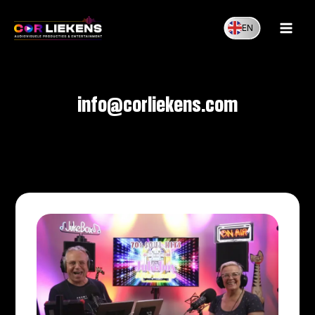
Skip
to
EN
content
info@corliekens.com