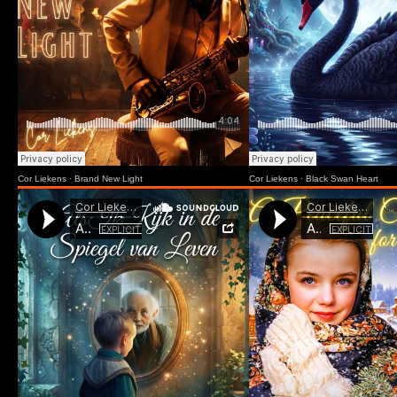
Cor Liekens
·
Brand New Light
Cor Liekens
·
Black Swan Heart