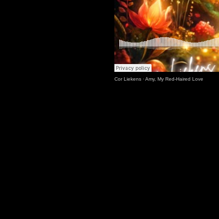
Cor Liekens
·
Amy, My Red-Haired Love