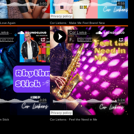
n Love Again
Cor Liekens
·
Make Me Feel Brand New
m Stick
Cor Liekens
·
Feel the Need in Me