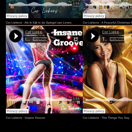
Cor Liekens
·
Als Ik Kijk in de Spiegel van Leven
Cor Liekens
·
A Peaceful Christmas f
Cor Liekens
·
Insane Groove
Cor Liekens
·
The Things You Say