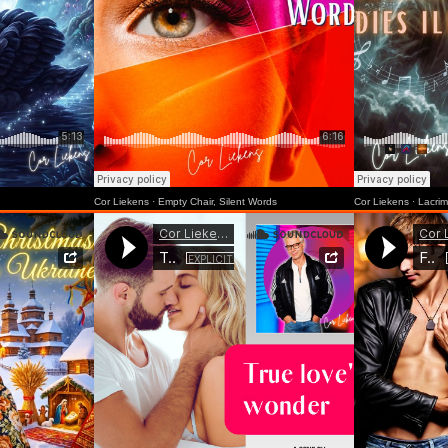
Cor Liekens
·
Empty Chair, Silent Words
Cor Liekens
·
Lacrim