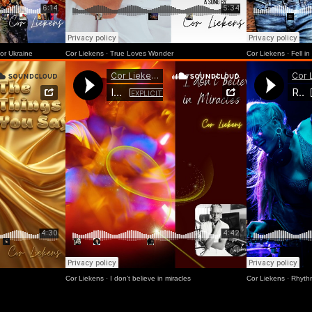
or Ukraine
Cor Liekens
·
True Loves Wonder
Cor Liekens
·
Fell i
Cor Liekens
·
I don’t believe in miracles
Cor Liekens
·
Rhyth