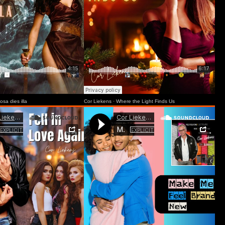
osa dies illa
Cor Liekens
·
Where the Light Finds Us